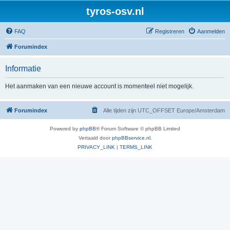
tyros-osv.nl
FAQ
Registreren
Aanmelden
Forumindex
Informatie
Het aanmaken van een nieuwe account is momenteel niet mogelijk.
Forumindex
Alle tijden zijn UTC_OFFSET Europe/Amsterdam
Powered by
phpBB
® Forum Software © phpBB Limited
Vertaald door
phpBBservice.nl
.
PRIVACY_LINK
|
TERMS_LINK